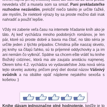
nevedela vžiť a musela som sa smiať
. Pani prekladateľke
rozhodne nezávidím
, preložiť niečo takéto je určite ťažké,
ale myslím, že niektoré výrazy by sa proste možno dali inak
nahradiť a použiť lepšie.
Vždy mi zaberie veľa času na internete hľadanie kníh ako je
táto. Aj keď vychádza mnoho podobných románov, je len
pár, ktoré sú proste dobré a bavia ma čítať, no táto séria je
určite jeden z týchto prípadov. Christina píše naozaj skvelo,
jej knihy sa čítajú ľahko, sú to príjemné oddychovky a ja im
ani nemám čo vytknúť. Spätne sa chcem ešte vrátiť ku knihe
Božský cidzinec, ktorá ma ale zaujala anotáciu najmenej.
Okrem toho 4.2. vychádza vo vydavateľstve Jota nová séria
tejto skvelej autorky, pričom prvý diel dostal názov
Vášnivý
svůdník
a na obálke opäť nájdeme nejakého sexoša s
košelou :)
Knihe dávam jednoznačne plné hodnotenie,
keďže je to