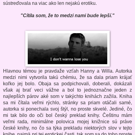
sústreďovala na viac ako len nejakú erotiku.
"Cítila som, že to medzi nami bude lepší."
Hlavnou témou je pravdaže vzťah Hanny a Willa. Autorka
medzi nimi vytvorila takú chémiu, že sa dala priam krájať
koľko jej bolo. Obaja sa podpichovali, doberali, dokázali
však aj brať veci vážne a bol to jednoznačne jeden z
najlepších párov aké som v takýchto knihách zažila. Kniha
sa mi čítala veľmi rýchlo, stránky sa priam otáčali samé,
autorka si ponechala svoj štýl, no proste skvelé. Jediné, čo
mi tak bilo do oči bol český preklad knihy. Češtinu mám
veľmi rada, minimálne polovica mojej knižnice sú práve
české knihy, no čo sa týka prekladu niektorých slov v tejto
knihe, najmä pri tej erotickej časti, tak som sa do toho proste