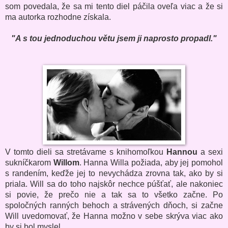
som povedala, že sa mi tento diel páčila oveľa viac a že si
ma autorka rozhodne získala.
"A s tou jednoduchou větu jsem ji naprosto propadl."
V tomto dieli sa stretávame s knihomoľkou
Hannou
a sexi
sukníčkarom
Willom
. Hanna Willa požiada, aby jej pomohol
s randením, keďže jej to nevychádza zrovna tak, ako by si
priala. Will sa do toho najskôr nechce púšťať, ale nakoniec
si povie, že prečo nie a tak sa to všetko začne. Po
spoločných ranných behoch a strávených dňoch, si začne
Will uvedomovať, že Hanna možno v sebe skrýva viac ako
by si bol myslel.