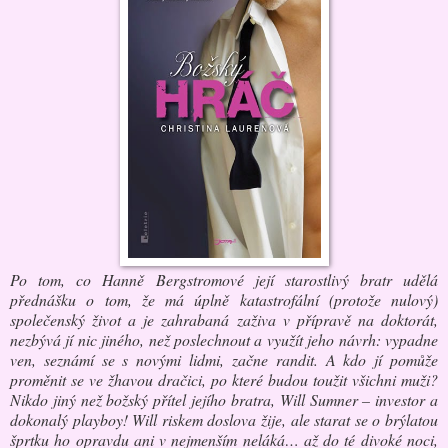
Po tom, co Hanně Bergstromové její starostlivý bratr udělá
přednášku o tom, že má úplně katastrofální (protože nulový)
společenský život a je zahrabaná zaživa v přípravě na doktorát,
nezbývá jí nic jiného, než poslechnout a využít jeho návrh: vypadne
ven, seznámí se s novými lidmi, začne randit. A kdo jí pomůže
proměnit se ve žhavou dračici, po které budou toužit všichni muži?
Nikdo jiný než božský přítel jejího bratra, Will Sumner – investor a
dokonalý playboy! Will riskem doslova žije, ale starat se o brýlatou
šprtku ho opravdu ani v nejmenším neláká… až do té divoké noci,