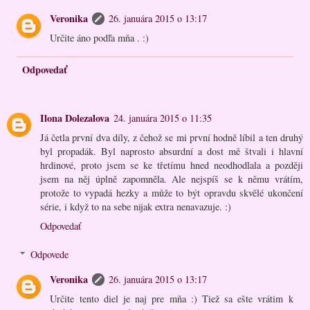
Veronika
26. januára 2015 o 13:17
Určite áno podľa mňa . :)
Odpovedať
Ilona Dolezalova
24. januára 2015 o 11:35
Já četla první dva díly, z čehož se mi první hodně líbil a ten druhý
byl propadák. Byl naprosto absurdní a dost mě štvali i hlavní
hrdinové, proto jsem se ke třetímu hned neodhodlala a později
jsem na něj úplně zapomněla. Ale nejspíš se k němu vrátím,
protože to vypadá hezky a může to být opravdu skvělé ukončení
série, i když to na sebe nijak extra nenavazuje. :)
Odpovedať
Odpovede
Veronika
26. januára 2015 o 13:17
Určite tento diel je naj pre mňa :) Tiež sa ešte vrátim k