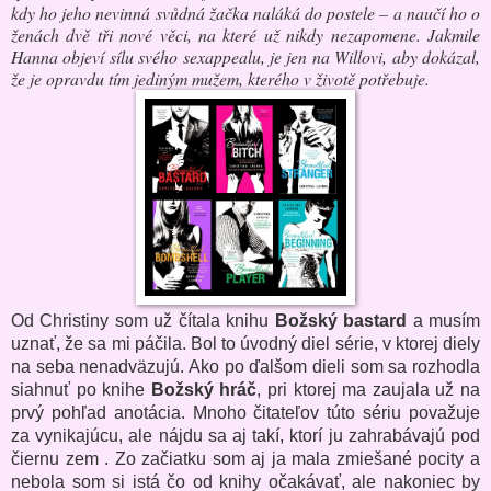
kdy ho jeho nevinná svůdná žačka naláká do postele – a naučí ho o
ženách dvě tři nové věci, na které už nikdy nezapomene. Jakmile
Hanna objeví sílu svého sexappealu, je jen na Willovi, aby dokázal,
že je opravdu tím jediným mužem, kterého v životě potřebuje.
Od Christiny som už čítala knihu
Božský bastard
a musím
uznať, že sa mi páčila. Bol to úvodný diel série, v ktorej diely
na seba nenadväzujú. Ako po ďalšom dieli som sa rozhodla
siahnuť po knihe
Božský hráč
, pri ktorej ma zaujala už na
prvý pohľad anotácia. Mnoho čitateľov túto sériu považuje
za vynikajúcu, ale nájdu sa aj takí, ktorí ju zahrabávajú pod
čiernu zem . Zo začiatku som aj ja mala zmiešané pocity a
nebola som si istá čo od knihy očakávať, ale nakoniec by