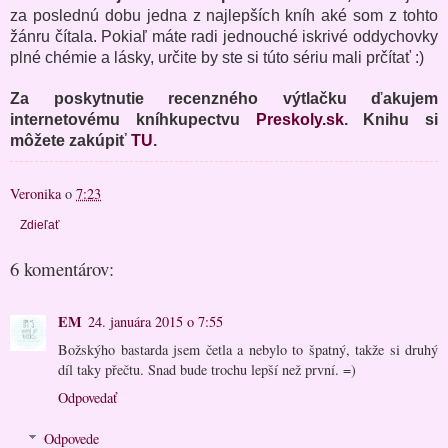
za poslednú dobu jedna z najlepších kníh aké som z tohto
žánru čítala. Pokiaľ máte radi jednouché iskrivé oddychovky
plné chémie a lásky, určite by ste si túto sériu mali prčítať :)
Za poskytnutie recenzného výtlačku ďakujem
internetovému kníhkupectvu
Preskoly.sk
. Knihu si
môžete zakúpiť
TU
.
Veronika
o
7:23
Zdieľať
6 komentárov:
EM
24. januára 2015 o 7:55
Božskýho bastarda jsem četla a nebylo to špatný, takže si druhý
díl taky přečtu. Snad bude trochu lepší než první. =)
Odpovedať
Odpovede