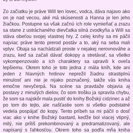
Zo začiatku je práve Will ten lovec, vodca, dáva najavo ako
on je nad vecou, aké má skúsenosti a Hanna je len jeho
žiačkou. Postupne sa však začnú ich role vymieňať a zrazu
sa stane z ustráchaného dievčatka silná zvodkyňa a Will sa
stáva obeťou svojej vlastnej hry. Z celej knihy sa mi páčil
najviac práve tento prerod postáv a to, aký na seba mali
vplyv. Obaja sa nachádzali proste v nejakej nerovnováhe a
zrazu, keď sa začali dávať dokopy a stretávať, sa všetko
vykompenzovalo a ich charaktery sa upravili k oveľa
lepšiemu. Okrem toho je toto jedna z mála kníh, kde ani
jeden z hlavných hrdinov neprežil žiadnu strastiplnú
minulosť ani nie je nijako poznačený, takže vás kniha
emočne nevyčerpá. Na scéne sa pravdaže objavia aj
postavy z minulých dielov, čo som trošku ja spravila chybu,
že som sa najskôr mala pustiť do knihy Božský cidzinec a až
po tom do tejto, ale našťastie som si všetko podstatné
vedela pospájať do kopy. Tento príbeh sa mi páčil o dosť
viac ako v knihe Božský bastard, keďže bol viacej vtipný,
milý, nie príliš prekombinovaný a predramatizovaný, ale
napísaný s ľahkosťou. Okrem toho sa podľa mňa kniha